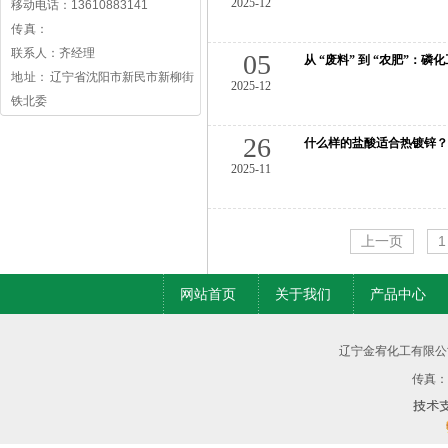
2025-12
移动电话：13610883141
传 真：
联系人：齐经理
05
从 “废料” 到 “农肥”：
地 址： 辽宁省沈阳市新民市新柳街
2025-12
铁北委
26
什么样的盐酸适合热镀锌？
2025-11
上一页
1
网站首页
关于我们
产品中心
辽宁金宥化工有限公
传真