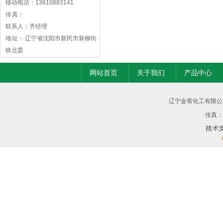
移动电话：13610883141
传 真：
联系人：齐经理
地 址： 辽宁省沈阳市新民市新柳街
铁北委
网站首页
关于我们
产品中心
辽宁金宥化工有限公
传真