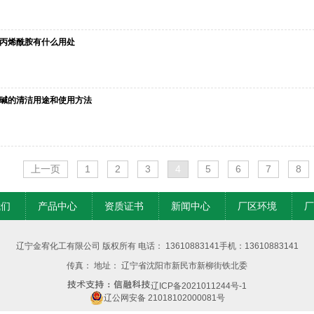
丙烯酰胺有什么用处
碱的清洁用途和使用方法
上一页
1
2
3
4
5
6
7
8
我们
产品中心
资质证书
新闻中心
厂区环境
厂
辽宁金宥化工有限公司 版权所有
电话： 13610883141
手机：13610883141
传真：
地址： 辽宁省沈阳市新民市新柳街铁北委
辽ICP备2021011244号-1
辽公网安备 21018102000081号