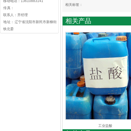
移动电话：13610883141
相关标签：
传 真：
联系人：齐经理
相关产品
地 址： 辽宁省沈阳市新民市新柳街
铁北委
工业盐酸