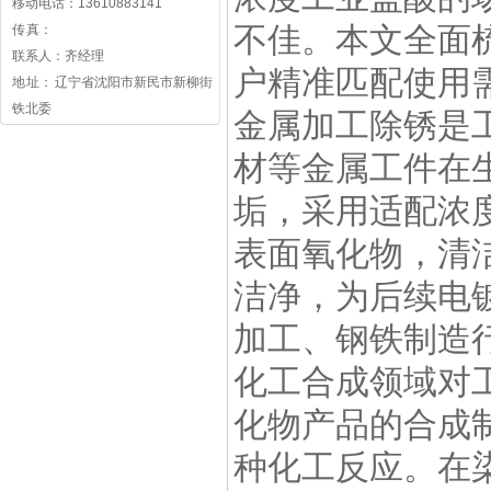
移动电话：13610883141
不佳。本文全面
传 真：
联系人：齐经理
户精准匹配使用
地 址： 辽宁省沈阳市新民市新柳街
铁北委
金属加工除锈是
材等金属工件在
垢，采用适配浓
表面氧化物，清
洁净，为后续电
加工、钢铁制造
化工合成领域对
化物产品的合成
种化工反应。在