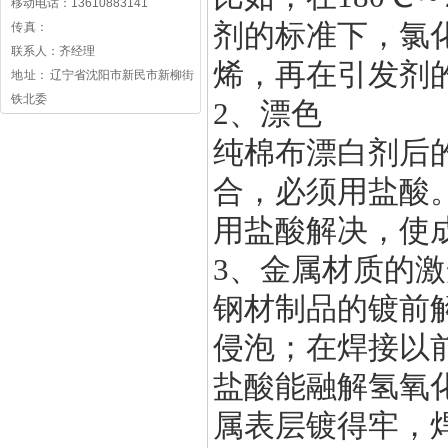
移动电话：13610883141
剂的标准下，氯
传 真：
联系人：齐经理
烯，再在引发剂
地 址： 辽宁省沈阳市新民市新柳街
铁北委
2、漂色
纯棉布漂白剂后
合，必须用盐酸
用盐酸解决，使
3、金属材质的
钢材制品的镀前
侵泡；在焊接以
盐酸能融解氢氧
属表层镀得牢，