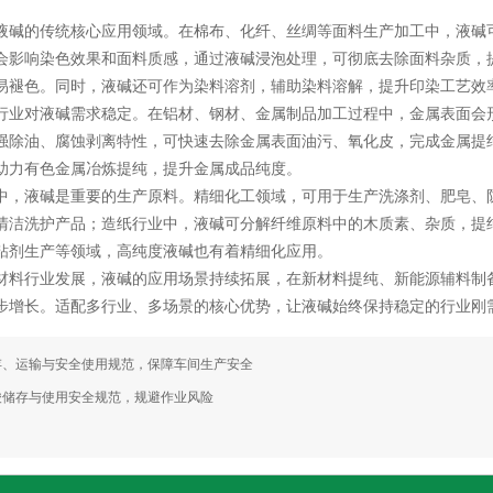
液碱的传统核心应用领域。在棉布、化纤、丝绸等面料生产加工中，液碱
会影响染色效果和面料质感，通过液碱浸泡处理，可彻底去除面料杂质，
易褪色。同时，液碱还可作为染料溶剂，辅助染料溶解，提升印染工艺效
行业对液碱需求稳定。在铝材、钢材、金属制品加工过程中，金属表面会
强除油、腐蚀剥离特性，可快速去除金属表面油污、氧化皮，完成金属提
助力有色金属冶炼提纯，提升金属成品纯度。
中，液碱是重要的生产原料。精细化工领域，可用于生产洗涤剂、肥皂、
清洁洗护产品；造纸行业中，液碱可分解纤维原料中的木质素、杂质，提
粘剂生产等领域，高纯度液碱也有着精细化应用。
材料行业发展，液碱的应用场景持续拓展，在新材料提纯、新能源辅料制
步增长。适配多行业、多场景的核心优势，让液碱始终保持稳定的行业刚
存、运输与安全使用规范，保障车间生产安全
酸储存与使用安全规范，规避作业风险