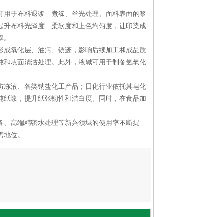
可用于布料退浆、煮练、丝光处理。面料表面的浆
提升布料光泽度、柔软度和上色均匀度，让印染成
率。
形成氧化层、油污、锈迹，影响后续加工和成品质
纯和表面清洁处理。此外，液碱可用于制备氢氧化
防冻液、各类钠盐化工产品；日化行业依托其皂化
纯纸浆，提升纸张韧性和洁白度。同时，在食品加
备、高端精密水处理等新兴领域的使用率不断提
需地位。