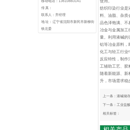
使用。
移动电话：13610883141
传 真：
纺织印染行业是
联系人：齐经理
料、油脂、杂质
地 址： 辽宁省沈阳市新民市新柳街
品色泽饱满、不
铁北委
冶金与金属加工
量。利用液碱的
铝等冶金原料，
化工与轻工行业
反应特性，制作
工辅助工艺、胶
随着新能源、新
升，市场需求稳
上一条：
液碱储
下一条：
工业盐
相关标签：
相关产品