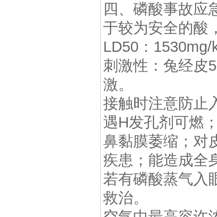
四、磷酸事故应
于较为安全的酸
LD50：1530m
刺激性：兔经皮59
激。
接触时注意防止
遇H发孔剂可燃
鼻黏膜萎缩；对
疾患；能造成全
若有磷酸蒸气入
救治。
空气中最高容许浓