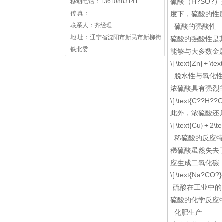
硫酸（H?SO
移动电话：13610883141
传 真：
度下，硫酸的性
联系人：齐经理
硫酸的强酸性
地 址： 辽宁省沈阳市新民市新柳街
硫酸的强酸性是
铁北委
能够与大多数金
\[ \text{Zn} + \t
脱水性与氧化
浓硫酸具有强烈
\[ \text{C??H??O
此外，浓硫酸还
\[ \text{Cu} + 2\
稀硫酸的反应
稀硫酸虽然失去
应生成二氧化碳
\[ \text{Na?CO?}
硫酸在工业中的
硫酸的化学反应
化肥生产