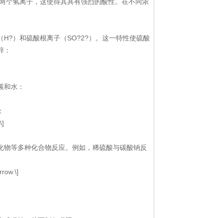
有两个氢离子，这使得其具有强烈的酸性。在不同浓
?）和硫酸根离子（SO?2?）。这一特性使硫酸
锌：
碳和水：
：
\]
化物等多种化合物反应。例如，稀硫酸与碳酸钠反
rrow \]