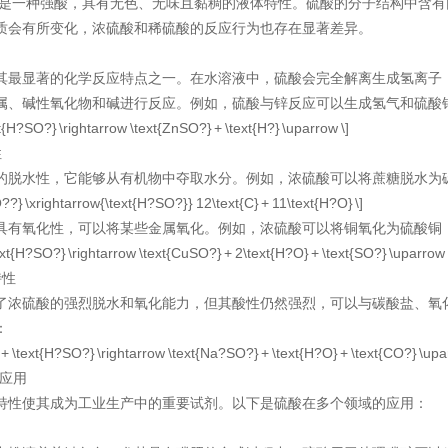
?）是一种强酸，具有无色、无味且黏稠的液体特性。硫酸的分子结构中含
质会有所变化，浓硫酸和稀硫酸的反应行为也存在显著差异。
其最显著的化学反应特点之一。在水溶液中，硫酸会完全解离生成氢离子（H
属、碱性氧化物和碱进行反应。例如，硫酸与锌反应可以生成氢气和硫酸
ext{H?SO?} \rightarrow \text{ZnSO?} + \text{H?} \uparrow \]
性
的脱水性，它能够从有机物中夺取水分。例如，浓硫酸可以将蔗糖脱水为
??} \xrightarrow{\text{H?SO?}} 12\text{C} + 11\text{H?O} \]
具有氧化性，可以将某些金属氧化。例如，浓硫酸可以将铜氧化为硫酸铜
text{H?SO?} \rightarrow \text{CuSO?} + 2\text{H?O} + \text{SO?} \uparrow 
特性
了浓硫酸的强烈脱水和氧化能力，但其酸性仍然强烈，可以与碳酸盐、氧
：
 + \text{H?SO?} \rightarrow \text{Na?SO?} + \text{H?O} + \text{CO?} \upa
应用
特性使其成为工业生产中的重要试剂。以下是硫酸在多个领域的应用：