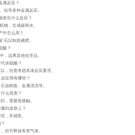
些金属反应？
、铝等多种金属反应。
机物发生什么反应？
机物，生成碳和水。
生产中怎么用？
矿石以制造磷肥。
储硫酸？
中，远离其他化学品。
否替代浓硫酸？
以，但需考虑具体反应要求。
要工业应用有哪些？
石油精炼、金属清洗等。
体有什么危害？
织，需避免接触。
硫酸溅到皮肤上？
洗，并就医。
吗？
，但可释放有害气体。