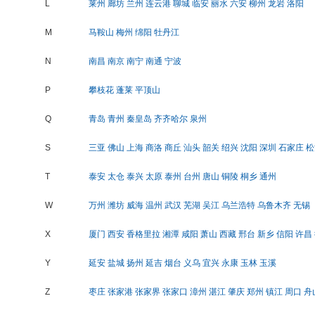
L
莱州
廊坊
兰州
连云港
聊城
临安
丽水
六安
柳州
龙岩
洛阳
M
马鞍山
梅州
绵阳
牡丹江
N
南昌
南京
南宁
南通
宁波
P
攀枝花
蓬莱
平顶山
Q
青岛
青州
秦皇岛
齐齐哈尔
泉州
S
三亚
佛山
上海
商洛
商丘
汕头
韶关
绍兴
沈阳
深圳
石家庄
松
T
泰安
太仓
泰兴
太原
泰州
台州
唐山
铜陵
桐乡
通州
W
万州
潍坊
威海
温州
武汉
芜湖
吴江
乌兰浩特
乌鲁木齐
无锡
X
厦门
西安
香格里拉
湘潭
咸阳
萧山
西藏
邢台
新乡
信阳
许昌
Y
延安
盐城
扬州
延吉
烟台
义乌
宜兴
永康
玉林
玉溪
Z
枣庄
张家港
张家界
张家口
漳州
湛江
肇庆
郑州
镇江
周口
舟