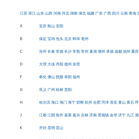
江苏
浙江
山东
山西
河南
河北
湖南
湖北
福建
广东
广西
四川
云南
青海
A
安庆
鞍山
安阳
B
保定
宝鸡
包头
北京
蚌埠
亳州
C
沧州
长春
常德
长沙
常熟
常州
巢湖
潮州
承德
成都
池州
重庆
D
大理
大连
丹阳
德州
东莞
F
奉化
佛山
抚顺
阜阳
福州
G
巩义
广州
桂林
贵阳
H
哈尔滨
海口
海门
海宁
邯郸
杭州
合肥
菏泽
淮安
黄山
黄石
呼
J
江都
江阴
焦作
嘉善
嘉兴
吉林
济南
景德镇
金华
济宁
九江
酒
K
开封
昆明
昆山