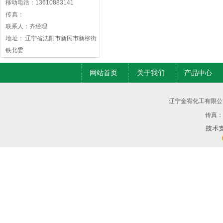
移动电话：13610883141
传 真：
联系人：齐经理
地 址： 辽宁省沈阳市新民市新柳街
铁北委
网站首页
关于我们
产品中心
辽宁金宥化工有限公
传真