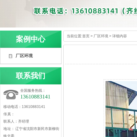
当前位置:
首页
>
厂区环境
> 详细内容
案例中心
厂区环境
联系我们
全国服务热线：
13610883141
移动电话：13610883141
传 真：
联系人：齐经理
地 址： 辽宁省沈阳市新民市新柳街
铁北委